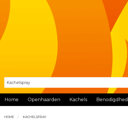
Home
Openhaarden
Kachels
Benodigdhe
HOME
KACHELSPRAY