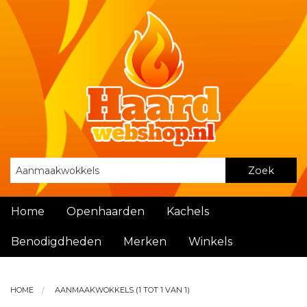
Zoek
Home
Openhaarden
Kachels
Benodigdheden
Merken
Winkels
HOME
AANMAAKWOKKELS (1 TOT 1 VAN 1)