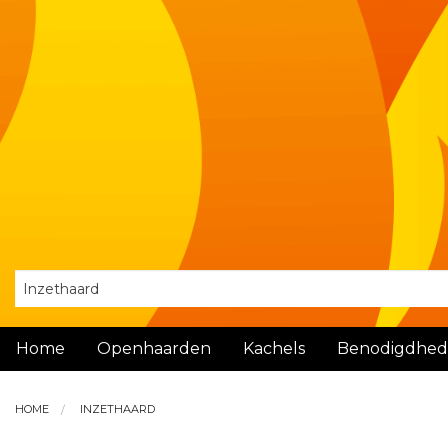
Home
Openhaarden
Kachels
Benodigdhe
HOME
INZETHAARD